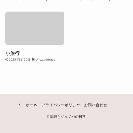
小旅行
2025年8月26日
Uncategorized
ホーム
プライバシーポリシー
お問い合わせ
©
珈琲とジェノバの日常.