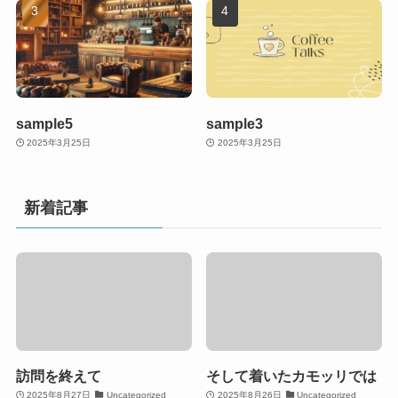
sample5
sample3
2025年3月25日
2025年3月25日
新着記事
訪問を終えて
そして着いたカモッリでは
2025年8月27日
Uncategorized
2025年8月26日
Uncategorized