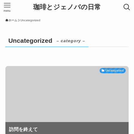
珈琲とジェノバの日常
menu
ホーム
Uncategorized
Uncategorized
– category –
Uncategorized
訪問を終えて