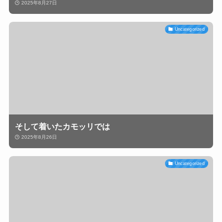
2025年8月27日
Uncategorized
そして着いたカモッリでは
2025年8月26日
Uncategorized